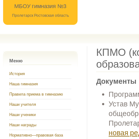
МБОУ гимназия №3
Пролетарск Ростовская область
КПМО (к
Меню
образова
История
Документы
Наша гимназия
Програм
Правила приема в гимназию
Устав М
Наши учителя
общеобра
Наши ученики
Пролетар
Наши награды
новая ре
Нормативно—правовая база