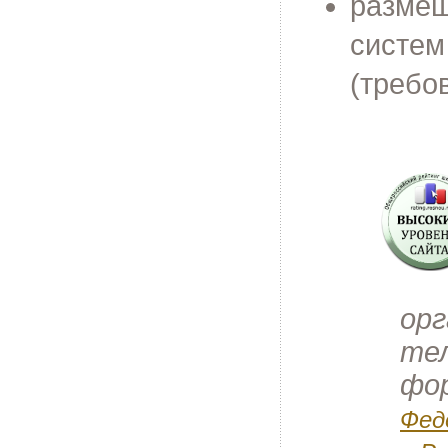
размещ
систем
(требо
орг
те
фо
Фед