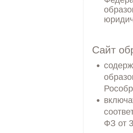
образо
юридич
Сайт об
содерж
образо
Рособр
включа
соотве
ФЗ от 