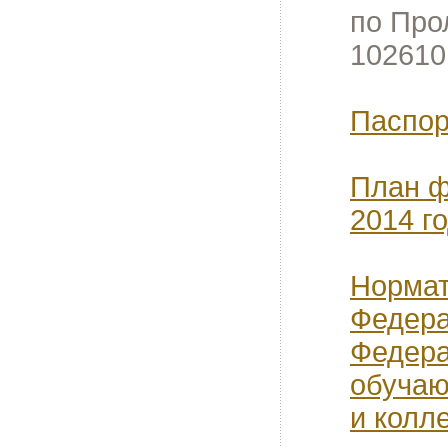
по Про
102610
Паспор
План ф
2014 г
Нормат
Федера
Федера
обучаю
и колл