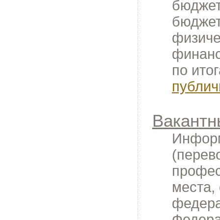
бюджет
бюджет
физиче
финанс
по ито
публич
Вакантн
Информ
(перев
профес
места,
федера
Федера