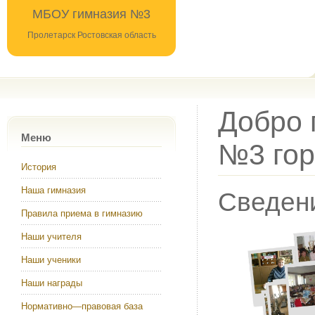
МБОУ гимназия №3
Пролетарск Ростовская область
Добро 
Меню
№3 гор
История
Наша гимназия
Сведени
Правила приема в гимназию
Наши учителя
Наши ученики
Наши награды
Нормативно—правовая база