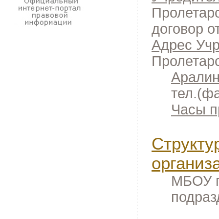
Пролетарс
договор от
Адрес Учр
Пролетарс
Аралин
тел.(фа
Часы п
Структу
организ
МБОУ г
подраз