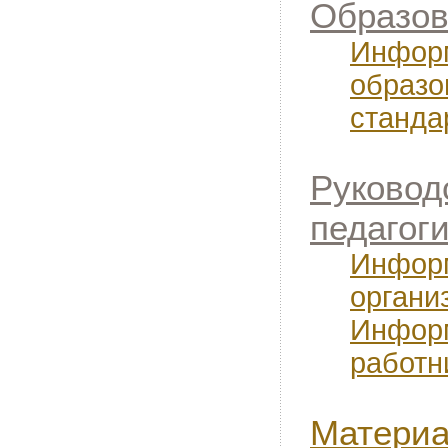
Образов
Информ
образо
станда
Руковод
педагог
Информ
органи
Информ
работн
Материа