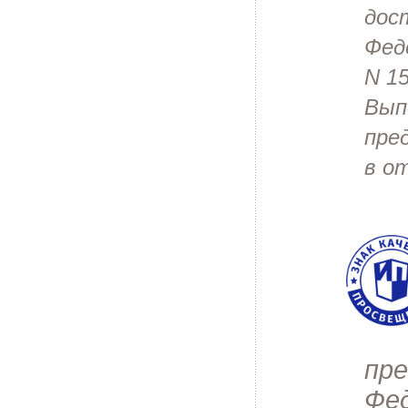
дос
Фед
N 1
Вып
пре
в о
пре
Фед