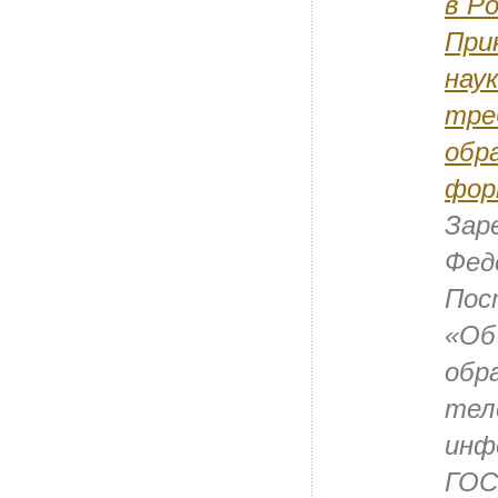
в Р
При
нау
тре
обр
фор
Зар
Фед
Пос
«Об
обр
тел
инф
ГОС