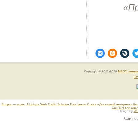
«П
Copyright © 2011-2026
МБОУ гимна
Em
Вопрос — ответ
A Unique Web Traffic Solution
Free faucet
Стена
«Доступный интернет»
бе
СанПиН для школ
Design by
WE
Сайт с