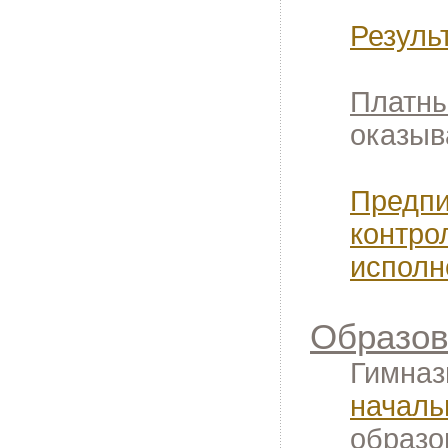
Резуль
Платны
оказыв
Предпи
контро
исполн
Образов
Гимназ
началь
образо