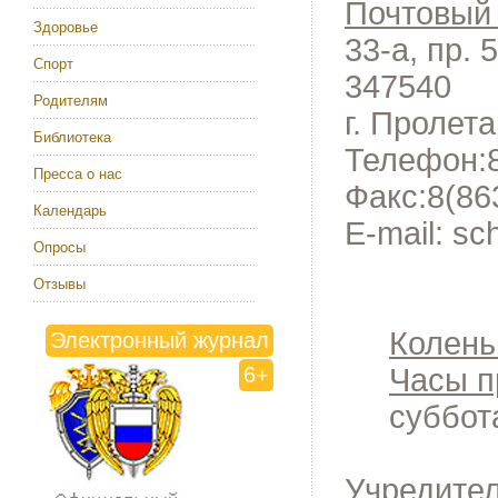
Почтовый 
Здоровье
33-а, пр. 
Спорт
347540
Родителям
г. Пролет
Библиотека
Телефон:
Пресса о нас
Факс:
8(86
Календарь
E-mail:
sch
Опросы
Отзывы
Колень
Электронный журнал
Часы п
6+
суббота
Учредител