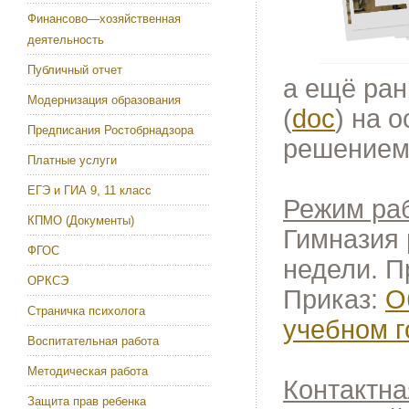
Финансово—хозяйственная
деятельность
Публичный отчет
а ещё ран
Модернизация образования
(
doc
) на 
Предписания Ростобрнадзора
решением 
Платные услуги
ЕГЭ и ГИА 9, 11 класс
Режим ра
КПМО (Документы)
Гимназия 
ФГОС
недели. П
ОРКСЭ
Приказ:
О
Страничка психолога
учебном г
Воспитательная работа
Методическая работа
Контактн
Защита прав ребенка