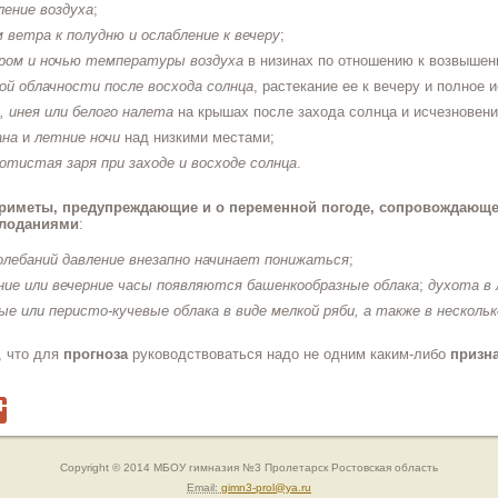
ление воздуха
;
 ветра к полудню и ослабление к вечеру
;
ером и ночью температуры воздуха
в низинах по отношению к возвышенн
ой облачности после восхода солнца
, растекание ее к вечеру и полное 
, инея или белого налета
на крышах после захода солнца и исчезновени
ана
и
летние ночи
над низкими местами;
отистая заря при заходе и восходе солнца
.
приметы, предупреждающие и о переменной погоде, сопровождающе
лоданиями
:
олебаний давление внезапно начинает понижаться
;
ие или вечерние часы появляются башенкообразные облака
;
духота в 
ые или перисто-кучевые облака в виде мелкой ряби, а также в нескольк
, что для
прогноза
руководствоваться надо не одним каким-либо
призн
Copyright © 2014 МБОУ гимназия №3 Пролетарск Ростовская область
Email:
gimn3-prol@ya.ru