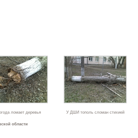
огода ломает деревья
У ДШИ тополь сломан стихией
вской области