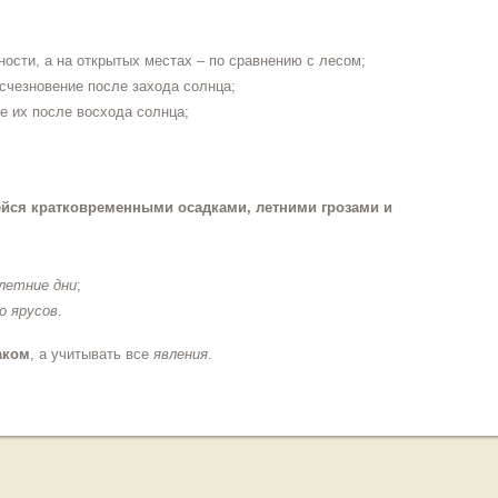
ости, а на открытых местах – по сравнению с лесом;
исчезновение после захода солнца;
е их после восхода солнца;
йся кратковременными осадками, летними грозами и
летние дни
;
о ярусов
.
аком
, а учитывать все
явления
.