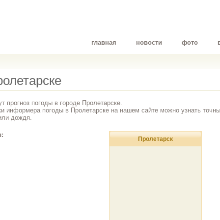
главная
новости
фото
ролетарске
т прогноз погоды в городе Пролетарске.
ки информера погоды в Пролетарске на нашем сайте можно узнать точный
или дождя.
:
Пролетарск