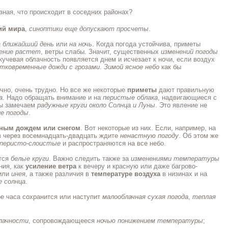
зная, что происходит в соседних районах?
ий мира
,
синоптики еще допускают просчеты
.
а ближайший день
или
на ночь
. Когда погода устойчива, приметы
ение растет
, ветры слабы. Значит, существенных
изменений погоды
 кучевая облачность появляется днем и исчезает к ночи, если воздух
тковременные дожди с грозами
.
Зимой ясное небо
как бы
чно, очень трудно. Но все же некоторые
приметы
дают правильную
а
. Надо обращать внимание и на
перистые облака
, надвигающиеся с
мы замечаем
радужные круги около Солнца и Луны
. Это явление не
е погоды
.
жным дождем или снегом
. Вот некоторые из них. Если, например, на
в через восемнадцать-двадцать ждите
ненастную погоду
. Об этом же
перисто-слоистые
и распространяются на все небо.
ются
белые круги
. Важно следить также за
изменениями температуры
ния, как
усиление ветра
к вечеру и красную или даже багрово-
или
инея
, а также различия в
температуре воздуха
в низинах и на
е солнца
.
ре часа сохранится или наступит
малооблачная сухая погода
,
теплая
лачности
, сопровождающееся
ночью понижением температуры
;