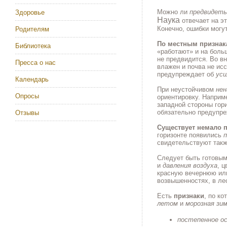
Можно ли
предвидеть
Здоровье
Наука
отвечает на эт
Конечно, ошибки могу
Родителям
По местным признак
Библиотека
«работают» и на боль
не предвидится. Во 
Пресса о нас
влажен и почва не ис
предупреждает об
уси
Календарь
При неустойчивом
не
Опросы
ориентировку. Наприм
западной стороны гор
обязательно предупр
Отзывы
Существует немало 
горизонте появились
п
свидетельствуют так
Следует быть готовы
и
давления воздуха
, 
красную вечернюю и
возвышенностях, в ле
Есть
признаки
, по к
летом
и
морозная зи
постепенное ос