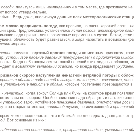
 погоду
, пользуясь лишь наблюдениями в том месте, где проживаете не 
от вопрос утвердительно.
т быть. Ведь даже, анализируя
данные всех метеорологических станц
ам можно предвидеть погоду
, как правило, на очень короткий срок –
н
ший срок. Предположим, установилась
ясная погода
,
атмосферное давл
внимание надо принять лишь возможные перемены
на сутки
. Летом, если
сушена, облачность будет развиваться, а
жара
нарастать и возможны
кра
лении морозов
.
настье
получить надежный
прогноз погоды
по местным признакам, коне
ер,
устойчивое падение давления
предупреждает о приближении циклон
изонта. Когда небо покрывается тонкой пеленой этих ледяных облаков, 
еждает о
возможном выпадении осадков
, но всегда предвещает
ухудшени
признаков скорого наступления ненастной ветряной погоды с обло
еристые облака в виде нитей с загнутыми концами – коготками
, часо
же
уплотненные перистые облака
, которые постепенно превращаются в
м к
ненастью
, когда вокруг Солнца или Луны на короткое время появля
цветом зари по вечерам. Особое внимание надо обращать и на такие явле
ли
утреннюю зарю
, устойчивое
понижение давления
,
отсутствие росы
су и на открытых местах,
сплошной туман
, не исчезающий и
при восход
оторым можно предполагать, что в ближайшие двенадцать-двадцать четы
мой
. Вот основные из них:
лабление ветра после ненастья
,
прекращение осадков
,
уменьшение об