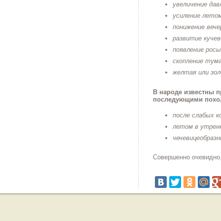
увеличение дав
усиление летом
понижение веч
развитие кучев
появление росы
скопление тум
желтая или зол
В народе известны 
последующими похо
после слабых к
летом в утренн
чечевицеобразн
Совершенно очевидно