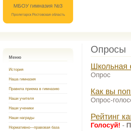
МБОУ гимназия №3
Пролетарск Ростовская область
Опросы
Меню
Школьная ф
История
Опрос
Наша гимназия
Правила приема в гимназию
Как вы по
Опрос-голос
Наши учителя
Наши ученики
Рейтинг к
Наши награды
Голосуй!
-
П
Нормативно—правовая база