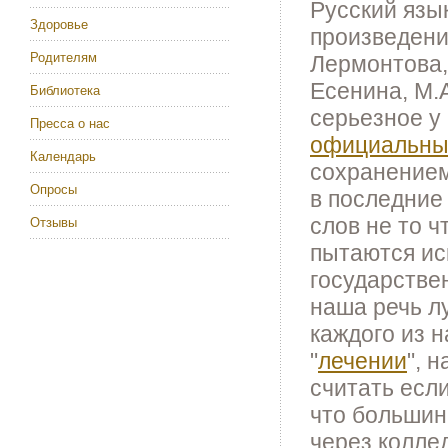
Русский язы
Здоровье
произведени
Родителям
Лермонтова, 
Есенина, М.
Библиотека
серьезное у
Пресса о нас
официальн
Календарь
сохранением
Опросы
в последние
слов не то ч
Отзывы
пытаются иск
государстве
наша речь л
каждого из н
"
лечении
", 
считать если
что большин
через коллед