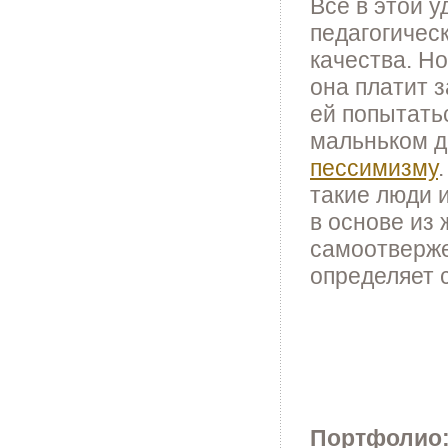
Все в этой 
педагогичес
качества. Но
она платит 
ей попытатьс
мальньком 
пессимизму
такие люди 
в основе из
самоотверже
определяет 
Портфолио