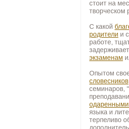
стоит на ме
творческом 
С какой
благ
родители
и с
работе, тщат
задерживает
экзаменам
и
Опытом свое
словесников
семинаров, 
преподавани
одаренными
языка и лите
терпеливо о
дополнитель