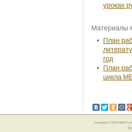
уроках р
Материалы 
План раб
литерату
год
План раб
цикла МБ
Copyright © 2015 МБОУ г
Em