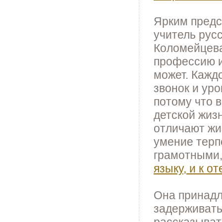
Ярким предс
учитель рус
Коломейцева
профессию и
может. Каждо
звонок и уро
потому что 
детской жиз
отличают жи
умение терп
грамотными,
языку, и к о
Она принадл
задерживать
рассказыват