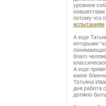
уровнем соб
новшествам.
потому что 
испытаниям
А еще Татья
которыми "хо
понимающая,
благо челов
классическо
А еще приве
какие блинчи
Татьяна Ива
дня работа с
должно быть