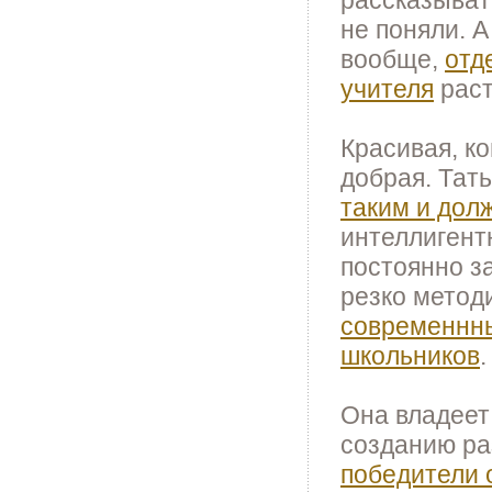
не поняли. А
вообще,
отд
учителя
раст
Красивая, к
добрая. Тать
таким и дол
интеллигент
постоянно 
резко метод
современнны
школьников
.
Она владеет
созданию ра
победители 