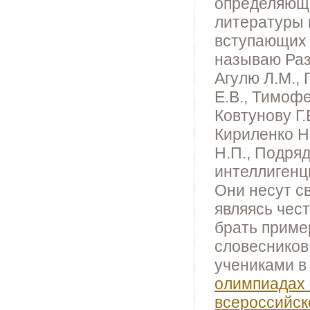
определяющи
литературы 
вступающих 
называю Раз
Агулю Л.М., 
Е.В., Тимофе
Ковтунову Г.
Кириленко Н.
Н.П., Подряд
интеллигенц
Они несут с
являясь чес
брать прим
словесников
учениками в
олимпиадах 
всероссийск