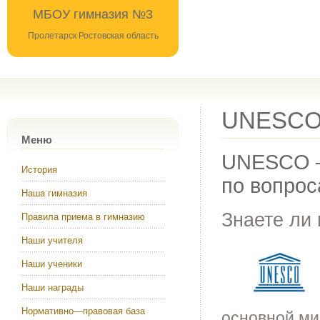
МБОУ гимназия №3
Пролетарск Ростовская область
UNESC
Меню
UNESCO —
История
по вопрос
Наша гимназия
Знаете ли 
Правила приема в гимназию
Наши учителя
Наши ученики
Наши награды
Нормативно—правовая база
основной ми