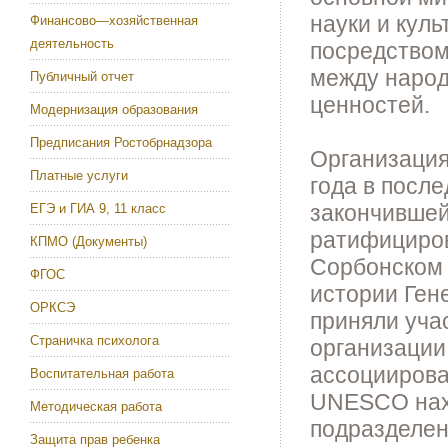
науки и кул
Финансово—хозяйственная
деятельность
посредством
между народ
Публичный отчет
ценностей.
Модернизация образования
Предписания Ростобрнадзора
Организация
Платные услуги
года в посл
закончившей
ЕГЭ и ГИА 9, 11 класс
ратифициров
КПМО (Документы)
Сорбонском 
ФГОС
истории Ген
ОРКСЭ
приняли уча
Страничка психолога
организации
ассоциирова
Воспитательная работа
UNESCO нахо
Методическая работа
подразделен
Защита прав ребенка